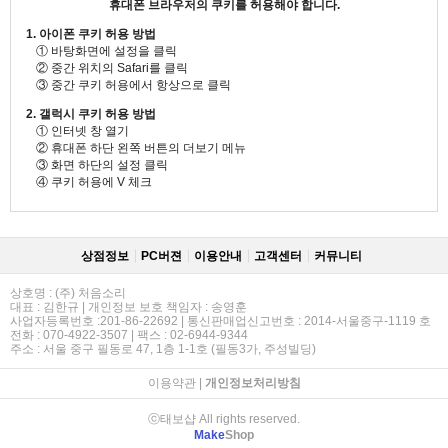
휴대폰 브라우저의 쿠키를 허용해야 합니다.
1. 아이폰 쿠키 허용 방법
① 바탕화면에 설정을 클릭
② 중간 위치의 Safari를 클릭
③ 중간 쿠키 허용에서 항상으로 클릭
2. 갤럭시 쿠키 허용 방법
① 인터넷 창 열기
② 휴대폰 하단 왼쪽 버튼의 더보기 메뉴
③ 화면 하단의 설정 클릭
④ 쿠키 허용에 V 체크
상점정보
PC버젼
이용안내
고객센터
커뮤니티
상호명 : (주) 처음소리
대표 : 김한규 | 개인정보 보호 책임자 : 송영훈
사업자등록번호 :201-86-22692 | 통신판매업신고번호 : 2014-서울중구-1119 호
전화 : 070-4922-3507 | 팩스 : 02-6944-9344
주소 : 서울 중구 필동로 47, 1층 1-1호 (필동3가, 주성빌딩)
이용약관
|
개인정보처리방침
ⓒ태보샵 All rights reserved.
Make
Shop