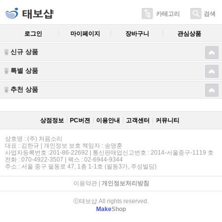
카테고리
검색
로그인
마이페이지
장바구니
관심상품
신규 상품
특별 상품
추천 상품
상점정보
PC버젼
이용안내
고객센터
커뮤니티
상호명 : (주) 처음소리
대표 : 김한규 | 개인정보 보호 책임자 : 송영훈
사업자등록번호 :201-86-22692 | 통신판매업신고번호 : 2014-서울중구-1119 호
전화 : 070-4922-3507 | 팩스 : 02-6944-9344
주소 : 서울 중구 필동로 47, 1층 1-1호 (필동3가, 주성빌딩)
이용약관
|
개인정보처리방침
ⓒ태보샵 All rights reserved.
Make
Shop