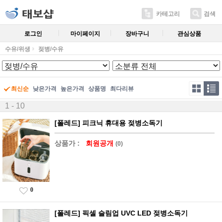
카테고리
검색
로그인
마이페이지
장바구니
관심상품
수유/위생
젖병/수유
최신순
낮은가격
높은가격
상품명
최다리뷰
1 - 10
[폴레드] 피크닉 휴대용 젖병소독기
상품가 :
회원공개
(0)
0
[폴레드] 픽셀 슬림업 UVC LED 젖병소독기