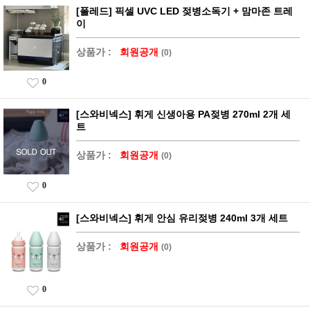
[폴레드] 픽셀 UVC LED 젖병소독기 + 맘마존 트레
이
상품가 :
회원공개
(0)
0
[스와비넥스] 휘게 신생아용 PA젖병 270ml 2개 세
트
상품가 :
회원공개
(0)
0
[스와비넥스] 휘게 안심 유리젖병 240ml 3개 세트
상품가 :
회원공개
(0)
0