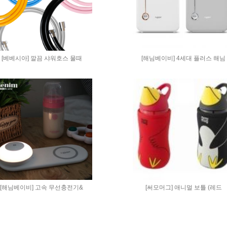
[베베시아] 깔끔 샤워호스 물때
[해님베이비] 4세대 플러스 해님
[해님베이비] 고속 무선충전기&
[써모머그] 애니멀 보틀 (레드