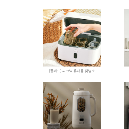
[폴레드] 피크닉 휴대용 젖병소