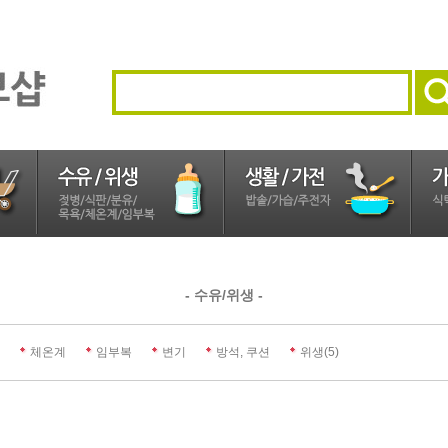
- 수유/위생 -
(5)
체온계
임부복
변기
방석, 쿠션
위생