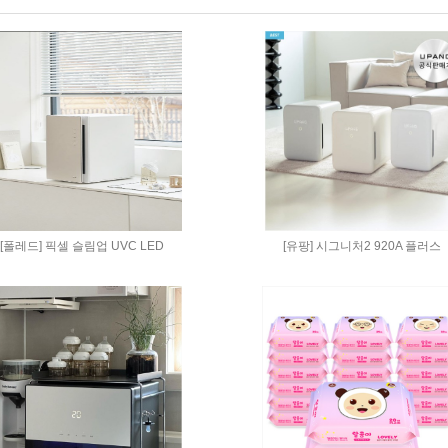
[폴레드] 픽셀 슬림업 UVC LED
[유팡] 시그니처2 920A 플러스