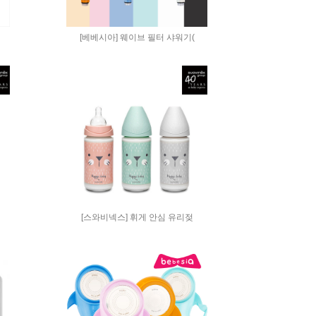
[베베시아] 웨이브 필터 샤워기(
[스와비넥스] 휘게 안심 유리젖