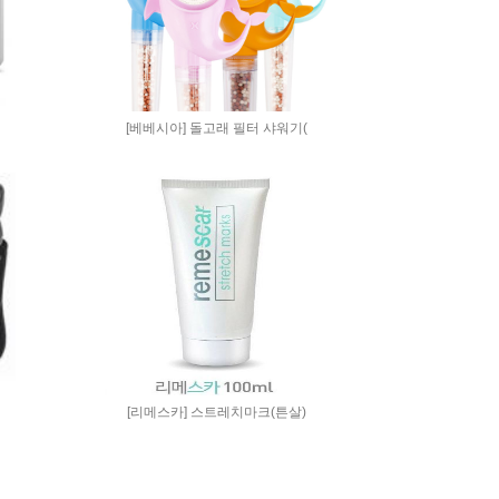
[베베시아] 돌고래 필터 샤워기(
[리메스카] 스트레치마크(튼살)