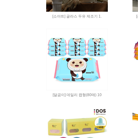
[소야트] 글라스 두유 제조기 1.
[달곰이] 데일리 캡형(80매) 10