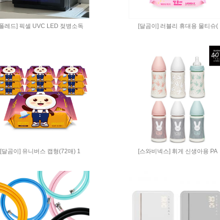
[폴레드] 픽셀 UVC LED 젖병소독
[달곰이] 러블리 휴대용 물티슈(
[달곰이] 유니버스 캡형(72매) 1
[스와비넥스] 휘게 신생아용 PA