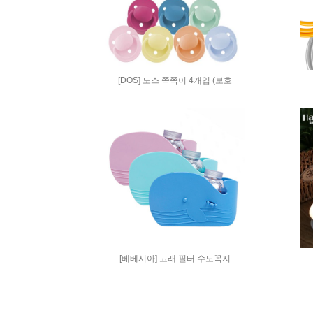
[DOS] 도스 쪽쪽이 4개입 (보호
[베베시아] 고래 필터 수도꼭지